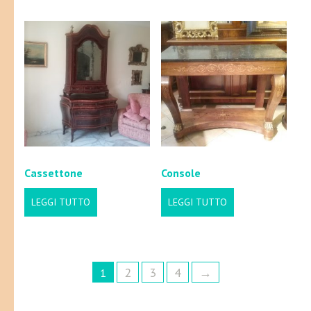
Cassettone
Console
LEGGI TUTTO
LEGGI TUTTO
2
3
4
→
1