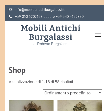
Skip
info@mobiliantichiburgalassi.it
to
+39 050 5202638 oppure +39 340 4652870
content
Mobili Antichi
(Press
Burgalassi
Enter)
di Roberto Burgalassi
Shop
Visualizzazione di 1-16 di 58 risultati