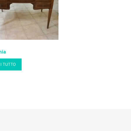
nia
I TUTTO