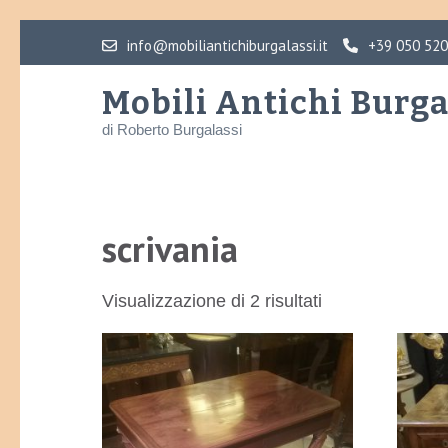
Skip
info@mobiliantichiburgalassi.it
+39 050 52
to
content
Mobili Antichi Burga
(Press
di Roberto Burgalassi
Enter)
scrivania
Visualizzazione di 2 risultati