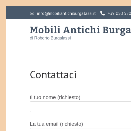
Skip
info@mobiliantichiburgalassi.it
+39 050 52
to
content
Mobili Antichi Burga
(Press
di Roberto Burgalassi
Enter)
Contattaci
Il tuo nome (richiesto)
La tua email (richiesto)