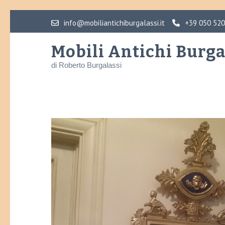
Skip
info@mobiliantichiburgalassi.it
+39 050 52
to
content
Mobili Antichi Burga
(Press
di Roberto Burgalassi
Enter)