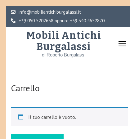
Skip
info@mobiliantichiburgalassi.it
to
+39 050 5202638 oppure +39 340 4652870
content
Mobili Antichi
(Press
Burgalassi
Enter)
di Roberto Burgalassi
Carrello
Il tuo carrello è vuoto.