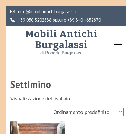
Skip
info@mobiliantichiburgalassi.it
to
+39 050 5202638 oppure +39 340 4652870
content
Mobili Antichi
(Press
Burgalassi
Enter)
di Roberto Burgalassi
Settimino
Visualizzazione del risultato