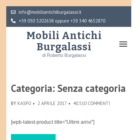
Skip
info@mobiliantichiburgalassi.it
to
+39 050 5202638 oppure +39 340 4652870
content
Mobili Antichi
(Press
Burgalassi
Enter)
di Roberto Burgalassi
Categoria:
Senza categoria
SU
BY
KASPO
2 APRILE 2017
40.510 COMMENTI
[wpb-latest-product title=”Ultimi arrivi”]